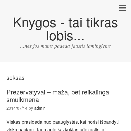
Knygos - tai tikras
lobis...
...nes jos mums padeda jaustis lamingiems
seksas
Prezervatyvai – maža, bet reikalinga
smulkmena
2014/07/14
by
admin
Viskas prasideda nuo paauglystės, kai norisi išbandyti
viską pačiam. Tada apie kažkokias priežastis, ar