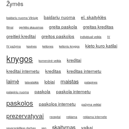
Žymės
baidarių nuoma
el. skaityklės
baidariu nuoma Vilniuje
greita paskola
greitas kreditas
filmai
gerklės skausmas
greitieji kreditai
greitos paskolos
individuali veikla
IV
kieto kuro katilai
IV pažyma
kavines
keliones
kelioniu knygos
knygos
kreditai
komercinė veikla
kreditai internetu
kreditas
kreditas internetu
laimė
maistas
lobiai
laisvalaikis
palapines
paskola
paskola internetu
palapiniu nuoma
paskolos
paskolos internetu
pažyma veiklai
prezervatyvai
receptai
reklama
reklama internete
skaitymas
vaikai
savarankiškas darbas
seo