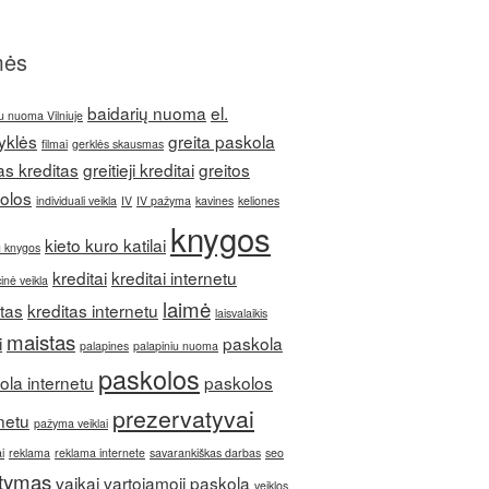
mės
baidarių nuoma
el.
u nuoma Vilniuje
yklės
greita paskola
filmai
gerklės skausmas
as kreditas
greitieji kreditai
greitos
olos
individuali veikla
IV
IV pažyma
kavines
keliones
knygos
kieto kuro katilai
u knygos
kreditai
kreditai internetu
inė veikla
laimė
itas
kreditas internetu
laisvalaikis
maistas
i
paskola
palapines
palapiniu nuoma
paskolos
ola internetu
paskolos
prezervatyvai
netu
pažyma veiklai
i
reklama
reklama internete
savarankiškas darbas
seo
itymas
vaikai
vartojamoji paskola
veiklos