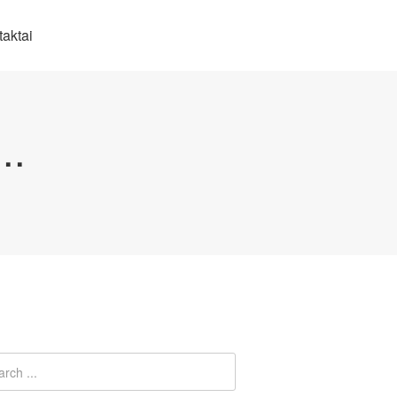
aktai
..