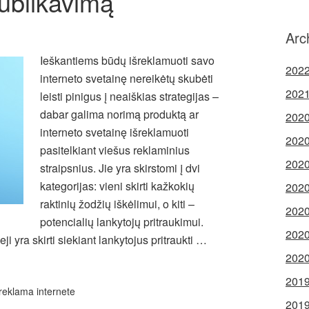
publikavimą
Arc
Ieškantiems būdų išreklamuoti savo
2022
interneto svetainę nereikėtų skubėti
2021
leisti pinigus į neaiškias strategijas –
dabar galima norimą produktą ar
2020
interneto svetainę išreklamuoti
2020
pasitelkiant viešus reklaminius
2020
straipsnius. Jie yra skirstomi į dvi
kategorijas: vieni skirti kažkokių
2020
raktinių žodžių iškėlimui, o kiti –
2020
potencialių lankytojų pritraukimui.
2020
ji yra skirti siekiant lankytojus pritraukti …
2020
2019
reklama internete
2019