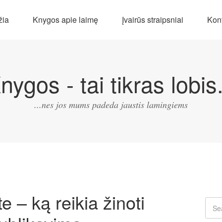
žia
Knygos apie laimę
Įvairūs straipsniai
Kont
nygos - tai tikras lobis.
...nes jos mums padeda jaustis lamingiems
 – ką reikia žinoti