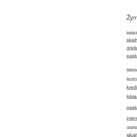
Žy
baidari
skait
greit
pask
kelioni
komerc
kred
lobia
pask
inter
recepta
ska