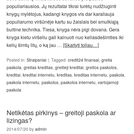
populiariausios. Jų rezultatai tikrai turėtų nudžiuginti
knygų mylėtojus, kadangi knygos vis dar karaliauja
populiarumo viršūnėje kartu su žaislais bei smulkiąją
buitine technika. Tiesa, knyga nėra pigi dovana. Gera
knyga kietu viršeliu gali kainuoti nuo keliasdešimties iki
kelių šimtų litų, o ką jau …
[Skaityti toliau…]
Posted in:
Straipsniai
Tagged:
credit24 finansai
,
greita
paskola
,
greitas kreditas
,
greitieji kreditai
,
greitos paskolos
,
kreditai
,
kreditai internetu
,
kreditas
,
kreditas internetu
,
paskola
,
paskola internetu
,
paskolos
,
paskolos internetu
,
vartojamoji
paskola
Netikėtas pirkinys – greitoji paskola ar
lizingas?
2014/07/20
by
admin