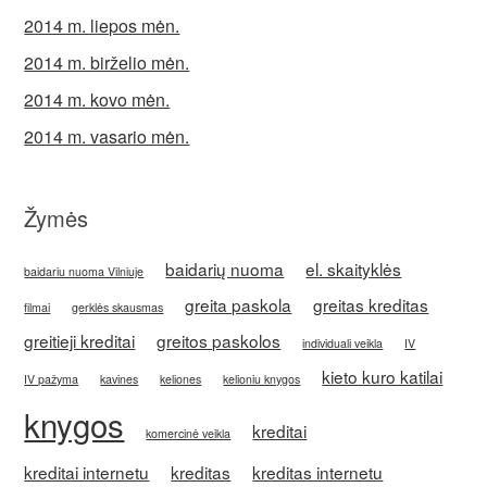
2014 m. liepos mėn.
2014 m. birželio mėn.
2014 m. kovo mėn.
2014 m. vasario mėn.
Žymės
baidarių nuoma
el. skaityklės
baidariu nuoma Vilniuje
greita paskola
greitas kreditas
filmai
gerklės skausmas
greitieji kreditai
greitos paskolos
individuali veikla
IV
kieto kuro katilai
IV pažyma
kavines
keliones
kelioniu knygos
knygos
kreditai
komercinė veikla
kreditai internetu
kreditas
kreditas internetu