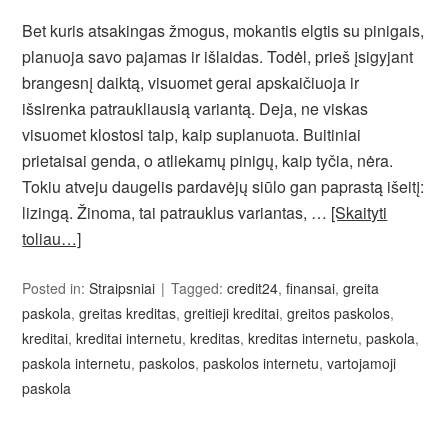
Bet kuris atsakingas žmogus, mokantis elgtis su pinigais,
planuoja savo pajamas ir išlaidas. Todėl, prieš įsigyjant
brangesnį daiktą, visuomet gerai apskaičiuoja ir
išsirenka patraukliausią variantą. Deja, ne viskas
visuomet klostosi taip, kaip suplanuota. Buitiniai
prietaisai genda, o atliekamų pinigų, kaip tyčia, nėra.
Tokiu atveju daugelis pardavėjų siūlo gan paprastą išeitį:
lizingą. Žinoma, tai patrauklus variantas, …
[Skaityti
toliau…]
Posted in:
Straipsniai
Tagged:
credit24
,
finansai
,
greita
paskola
,
greitas kreditas
,
greitieji kreditai
,
greitos paskolos
,
kreditai
,
kreditai internetu
,
kreditas
,
kreditas internetu
,
paskola
,
paskola internetu
,
paskolos
,
paskolos internetu
,
vartojamoji
paskola