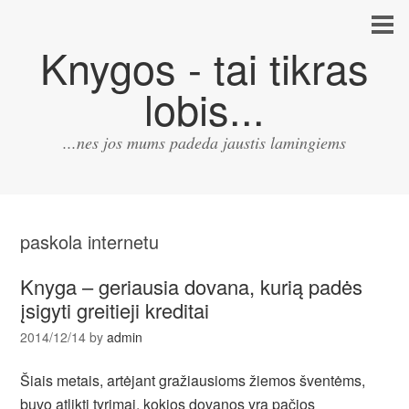
Knygos - tai tikras
lobis...
...nes jos mums padeda jaustis lamingiems
paskola internetu
Knyga – geriausia dovana, kurią padės
įsigyti greitieji kreditai
2014/12/14
by
admin
Šiais metais, artėjant gražiausioms žiemos šventėms,
buvo atlikti tyrimai, kokios dovanos yra pačios