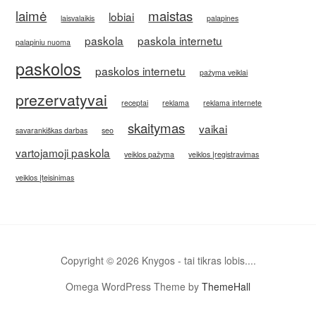
laimė
maistas
lobiai
laisvalaikis
palapines
paskola
paskola internetu
palapiniu nuoma
paskolos
paskolos internetu
pažyma veiklai
prezervatyvai
receptai
reklama
reklama internete
skaitymas
vaikai
savarankiškas darbas
seo
vartojamoji paskola
veiklos pažyma
veiklos įregistravimas
veiklos įteisinimas
Copyright © 2026 Knygos - tai tikras lobis....
Omega WordPress Theme by
ThemeHall