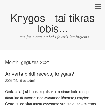
Knygos - tai tikras
lobis...
...nes jos mums padeda jaustis lamingiems
Month:
gegužės 2021
Ar verta pirkti receptų knygas?
2021/05/19
by
admin
Geriausiai į šį klausimą atsako medaus torto recepto
ištraukta iš internetinės svetainės Išmanioji mityba:
Geriausi dalykai mūsų gyvenime yra „saldūs“ – miegas,