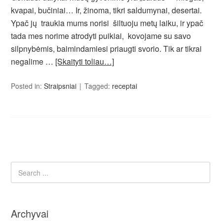
kvapai, bučiniai… Ir, žinoma, tikri saldumynai, desertai.
Ypač jų traukia mums norisi šiltuoju metų laiku, ir ypač
tada mes norime atrodyti puikiai, kovojame su savo
silpnybėmis, baimindamiesi priaugti svorio. Tik ar tikrai
negalime …
[Skaityti toliau…]
Posted in:
Straipsniai
Tagged:
receptai
Archyvai