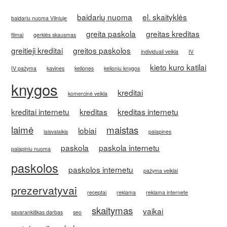
baidarių nuoma
el. skaityklės
baidariu nuoma Vilniuje
greita paskola
greitas kreditas
filmai
gerklės skausmas
greitieji kreditai
greitos paskolos
individuali veikla
IV
kieto kuro katilai
IV pažyma
kavines
keliones
kelioniu knygos
knygos
kreditai
komercinė veikla
kreditai internetu
kreditas
kreditas internetu
laimė
maistas
lobiai
laisvalaikis
palapines
paskola
paskola internetu
palapiniu nuoma
paskolos
paskolos internetu
pažyma veiklai
prezervatyvai
receptai
reklama
reklama internete
skaitymas
vaikai
savarankiškas darbas
seo