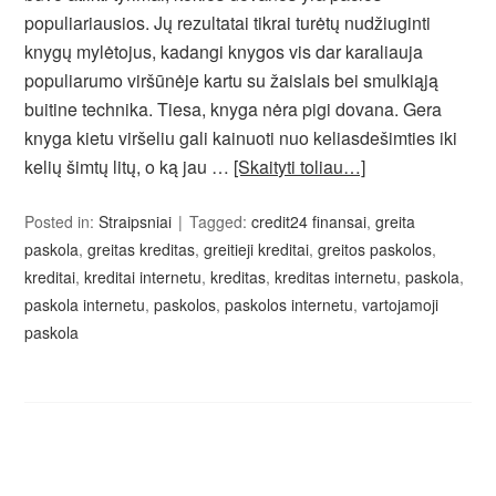
populiariausios. Jų rezultatai tikrai turėtų nudžiuginti
knygų mylėtojus, kadangi knygos vis dar karaliauja
populiarumo viršūnėje kartu su žaislais bei smulkiąją
buitine technika. Tiesa, knyga nėra pigi dovana. Gera
knyga kietu viršeliu gali kainuoti nuo keliasdešimties iki
kelių šimtų litų, o ką jau …
[Skaityti toliau…]
Posted in:
Straipsniai
Tagged:
credit24 finansai
,
greita
paskola
,
greitas kreditas
,
greitieji kreditai
,
greitos paskolos
,
kreditai
,
kreditai internetu
,
kreditas
,
kreditas internetu
,
paskola
,
paskola internetu
,
paskolos
,
paskolos internetu
,
vartojamoji
paskola