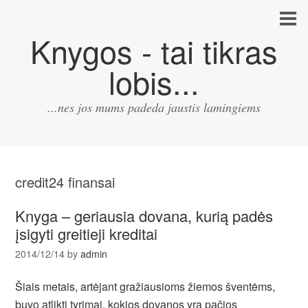
Knygos - tai tikras
lobis...
...nes jos mums padeda jaustis lamingiems
credit24 finansai
Knyga – geriausia dovana, kurią padės
įsigyti greitieji kreditai
2014/12/14
by
admin
Šiais metais, artėjant gražiausioms žiemos šventėms,
buvo atlikti tyrimai, kokios dovanos yra pačios