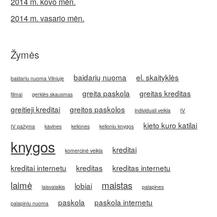
2014 m. kovo mėn.
2014 m. vasario mėn.
Žymės
baidarių nuoma
el. skaityklės
baidariu nuoma Vilniuje
greita paskola
greitas kreditas
filmai
gerklės skausmas
greitieji kreditai
greitos paskolos
individuali veikla
IV
kieto kuro katilai
IV pažyma
kavines
keliones
kelioniu knygos
knygos
kreditai
komercinė veikla
kreditai internetu
kreditas
kreditas internetu
laimė
maistas
lobiai
laisvalaikis
palapines
paskola
paskola internetu
palapiniu nuoma