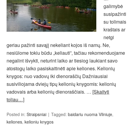
galimybė
susipažinti
su tolimais
kraštais ar
netgi
geriau pažinti savąjį nekeliant kojos iš namų. Ne,
nesiūlome tokiu būdu „keliauti”, tačiau rekomenduojame
negalint išvykti, neturint laiko ar tiesiog laukiant savo
atostogų laiko pasiskaitinėti apie keliones. Kelionių
knygos: nuo vadovų iki dienoraščių Dažniausiai
susiviliojama dviejų tipų kelionių knygomis: kelionių
vadovais arba kelionių dienoraščiais. …
[Skaityti
toliau…]
Posted in:
Straipsniai
Tagged:
baidariu nuoma Vilniuje
,
keliones
,
kelioniu knygos