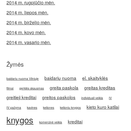
2014 m. rugpjūčio mėn.
2014 m. liepos mėn.
2014 m. birželio mėn.
2014 m. kovo mėn.
2014 m. vasario mėn.
Žymės
baidarių nuoma
el. skaityklės
baidariu nuoma Vilniuje
greita paskola
greitas kreditas
filmai
gerklės skausmas
greitieji kreditai
greitos paskolos
individuali veikla
IV
kieto kuro katilai
IV pažyma
kavines
keliones
kelioniu knygos
knygos
kreditai
komercinė veikla