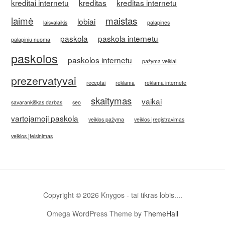
kreditai internetu
kreditas
kreditas internetu
laimė
maistas
lobiai
laisvalaikis
palapines
paskola
paskola internetu
palapiniu nuoma
paskolos
paskolos internetu
pažyma veiklai
prezervatyvai
receptai
reklama
reklama internete
skaitymas
vaikai
savarankiškas darbas
seo
vartojamoji paskola
veiklos pažyma
veiklos įregistravimas
veiklos įteisinimas
Copyright © 2026 Knygos - tai tikras lobis....
Omega WordPress Theme by
ThemeHall