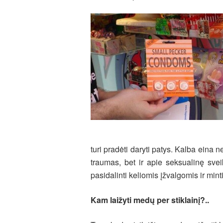
turi pradėti daryti patys. Kalba eina 
traumas, bet ir apie seksualinę svei
pasidalinti keliomis įžvalgomis ir mint
Kam laižyti medų per stiklainį?..