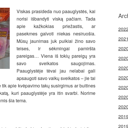
Viskas prasideda nuo paauglystės, kai
Arc
norisi išbandyti viską pačiam. Tada
apie kažkokias priežastis, ar
2022
pasekmes galvoti niekas nesiruošia.
2021
Mūsų jaunimas juk puikiai žino savo
teises, ir sėkmingai pamiršta
2020
pareigas… Viena iš tokių pareigų yra
2020
savo sveikatos saugojimas.
2020
Paauglystėje tėvai jau nelabai gali
2020
apsaugoti savo vaikų sveikatos – jie tai
ne tik apie kvėpavimo takų susirgimus ar buitines
2020
katą, kuri paauglystėje yra itin svarbi. Norime
2020
imis šia tema.
2020
2019
2019