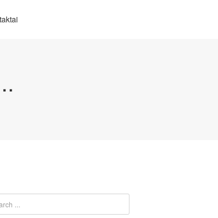
aktai
..