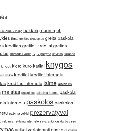
mės
baidarių nuoma
el.
u nuoma Vilniuje
yklės
greita paskola
filmai
gerklės skausmas
as kreditas
greitieji kreditai
greitos
olos
individuali veikla
IV
IV pažyma
kavines
keliones
knygos
kieto kuro katilai
u knygos
kreditai
kreditai internetu
inė veikla
laimė
itas
kreditas internetu
laisvalaikis
maistas
i
paskola
palapines
palapiniu nuoma
paskolos
ola internetu
paskolos
prezervatyvai
netu
pažyma veiklai
i
reklama
reklama internete
savarankiškas darbas
seo
itymas
vaikai
vartojamoji paskola
veiklos