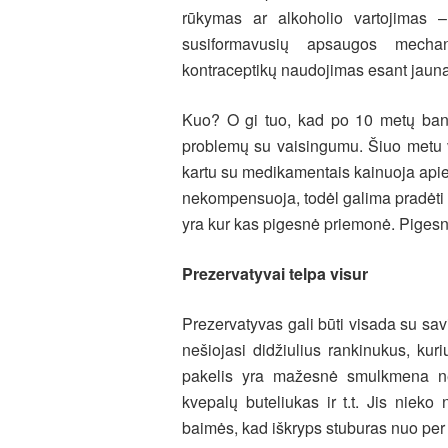
rūkymas ar alkoholio vartojimas 
susiformavusių apsaugos mech
kontraceptikų naudojimas esant jauna
Kuo? O gi tuo, kad po 10 metų bandan
problemų su vaisingumu. Šiuo metu v
kartu su medikamentais kainuoja apie 
nekompensuoja, todėl galima pradėti 
yra kur kas pigesnė priemonė. Pigesnė
Prezervatyvai telpa visur
Prezervatyvas gali būti visada su savi
nešiojasi didžiulius rankinukus, ku
pakelis yra mažesnė smulkmena nei 
kvepalų buteliukas ir t.t. Jis nieko
baimės, kad iškryps stuburas nuo per