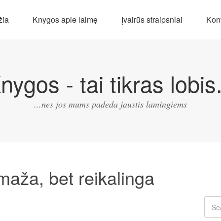
žia
Knygos apie laimę
Įvairūs straipsniai
Kont
nygos - tai tikras lobis.
...nes jos mums padeda jaustis lamingiems
maža, bet reikalinga