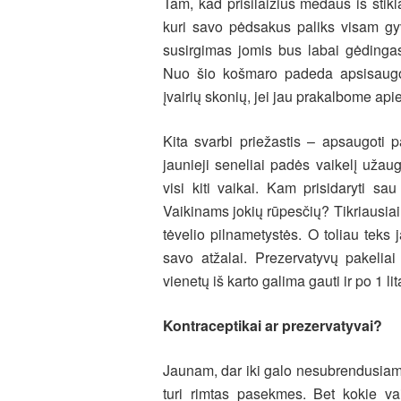
Tam, kad prisilaižius medaus iš stiklai
kuri savo pėdsakus paliks visam gyv
susirgimas jomis bus labai gėdingas
Nuo šio košmaro padeda apsisaugo
įvairių skonių, jei jau prakalbome a
Kita svarbi priežastis – apsaugoti
jaunieji seneliai padės vaikelį užaug
visi kiti vaikai. Kam prisidaryti sau
Vaikinams jokių rūpesčių? Tikriausiai
tėvelio pilnametystės. O toliau teks
savo atžalai. Prezervatyvų pakeliai
vienetų iš karto galima gauti ir po 1 l
Kontraceptikai ar prezervatyvai?
Jaunam, dar iki galo nesubrendusiam 
turi rimtas pasekmes. Bet kokie vai