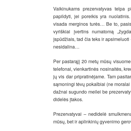
Vaikinukams prezervatyvas telpa pin
papildyti, jei poreikis yra nuolatini
visada merginos turės… Be to, pasisk
vyriškiai įvertins numatomą „žygdar
įspūdžiais, tad čia teks ir apsimeluoti
nesidalina…
Per pastarąjį 20 metų mūsų visuomenė
telefonai, vienkartinės nosinaitės, kre
jų vis dar pripratinėjame. Tam pasita
sąmoningi tėvų pokalbiai (ne moralai pa
dažnai sugundo meilei be prezervatyv
didelės įtakos.
Prezervatyvai – nedidelė smulkmena
mūsų, bet ir aplinkinių gyvenimo gero