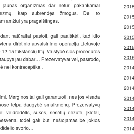
– jaunas organizmas dar neturi pakankamai
2015
anizmų, kaip subrendęs žmogus. Dėl to
2015
m amžiui yra pragaištingas.
2015
t natūraliai pastoti, gali paaiškėti, kad kilo
2015
iena dirbtinio apvaisinimo operacija Lietuvoje
2015
12-15 tūkstančių litų. Valstybė šios procedūros
2015
taupyti jau dabar… Prezervatyvai vėl, pasirodo,
 nei kontraceptikai.
2014
2014
2014
mi. Merginos tai gali garantuoti, nes jos visada
2014
riuose telpa daugybė smulkmenų. Prezervatyvų
2014
veidrodėlis, šukos, šešėlių dėžutė, įklotai,
2014
 nesveria, todėl gali būti nešiojamas be jokios
 didelio svorio…
2014