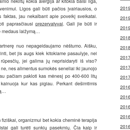
nio nekiltų kokia alergija ar kitokia baisi liga,
2019
enimui. Ligos gali būti pačios įvairiausios, o
 faktas, jau nekalbant apie poveikį sveikatai.
2019
ti paprasčiausi
prezervatyvai
. Gali jie būti ir
2019
pie medaus laižymą…
2018
 partnerę nuo nepageidaujamo nėštumo. Aišku,
2018
inti, bet jis augs kiek kitokiame pasaulyje, nei
2017
 rūpesčių, jei galima jų neprisidaryti iš viso?
2017
 ne, nes alimentus sumokės seneliai iki jaunojo
 jau pačiam pakloti kas mėnesį po 400-600 litų
2017
 kainuoja kur kas pigiau. Perkant dešimtimis
2016
itą…
2016
2016
2016
fiziškai, organizmui bet kokia cheminė terapija
2016
stai gali turėti sunkių pasekmių. Čia kaip ir