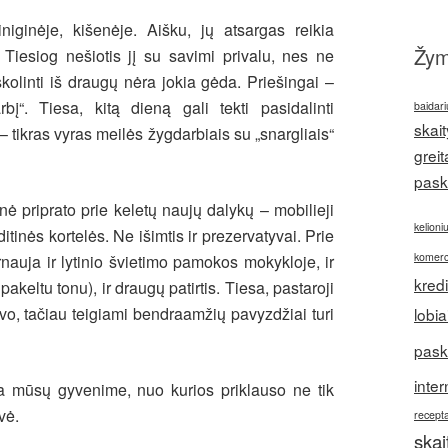
iginėje, kišenėje. Aišku, jų atsargas reikia
Žy
s. Tiesiog nešiotis jį su savimi privalu, nes ne
olinti iš draugų nėra jokia gėda. Priešingai –
bį“. Tiesa, kitą dieną gali tekti pasidalinti
baidari
skait
 – tikras vyras meilės žygdarbiais su „snargliais“
greit
pask
 priprato prie keletų naujų dalykų – mobilieji
kelioni
ditinės kortelės. Ne išimtis ir prezervatyvai. Prie
komerc
rnauja ir lytinio švietimo pamokos mokykloje, ir
kred
keltu tonu), ir draugų patirtis. Tiesa, pastaroji
o, tačiau teigiami bendraamžių pavyzdžiai turi
lobia
pask
inter
 mūsų gyvenime, nuo kurios priklauso ne tik
vė.
recepta
ska