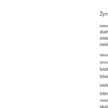
Žy
baidari
skait
greit
pask
kelioni
komerc
kred
lobia
pask
inter
recepta
ska