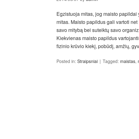
Egzistuoja mitas, jog maisto papildai yr
mitas. Maisto papildus gali vartoti ne
savo mitybą bei suteiktų savo organi
Kiekvienas maisto papildus vartojant
fizinio krūvio kiekį, pobūdį, amžių, g
Posted in:
Straipsniai
Tagged:
maistas
,