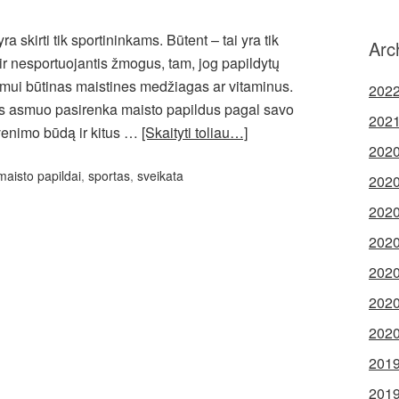
a skirti tik sportininkams. Būtent – tai yra tik
Arc
t ir nesportuojantis žmogus, tam, jog papildytų
zmui būtinas maistines medžiagas ar vitaminus.
2022
is asmuo pasirenka maisto papildus pagal savo
2021
yvenimo būdą ir kitus …
[Skaityti toliau…]
2020
maisto papildai
,
sportas
,
sveikata
2020
2020
2020
2020
2020
2020
2019
2019