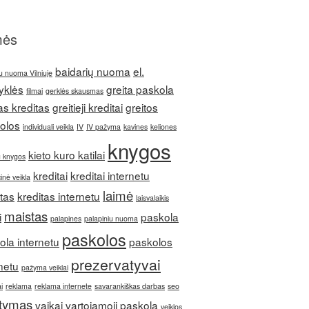
mės
baidarių nuoma
el.
u nuoma Vilniuje
yklės
greita paskola
filmai
gerklės skausmas
as kreditas
greitieji kreditai
greitos
olos
individuali veikla
IV
IV pažyma
kavines
keliones
knygos
kieto kuro katilai
u knygos
kreditai
kreditai internetu
inė veikla
laimė
itas
kreditas internetu
laisvalaikis
maistas
i
paskola
palapines
palapiniu nuoma
paskolos
ola internetu
paskolos
prezervatyvai
netu
pažyma veiklai
i
reklama
reklama internete
savarankiškas darbas
seo
itymas
vaikai
vartojamoji paskola
veiklos