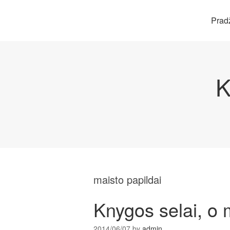
Prad
K
maisto papildai
Knygos selai, o 
2014/06/07
by
admin