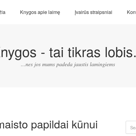
žia
Knygos apie laimę
Įvairūs straipsniai
Kont
nygos - tai tikras lobis.
...nes jos mums padeda jaustis lamingiems
maisto papildai kūnui