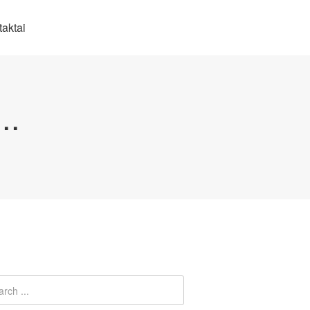
aktai
..