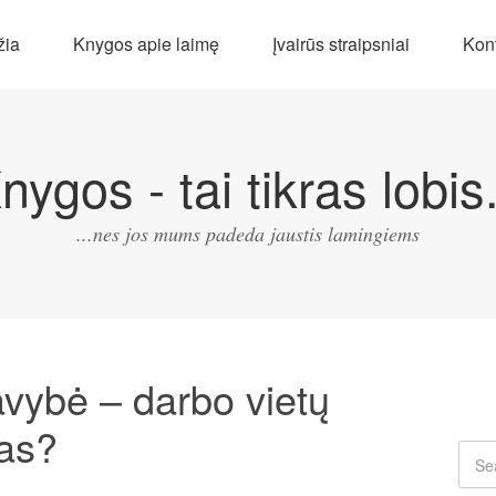
žia
Knygos apie laimę
Įvairūs straipsniai
Kont
nygos - tai tikras lobis.
...nes jos mums padeda jaustis lamingiems
avybė – darbo vietų
mas?