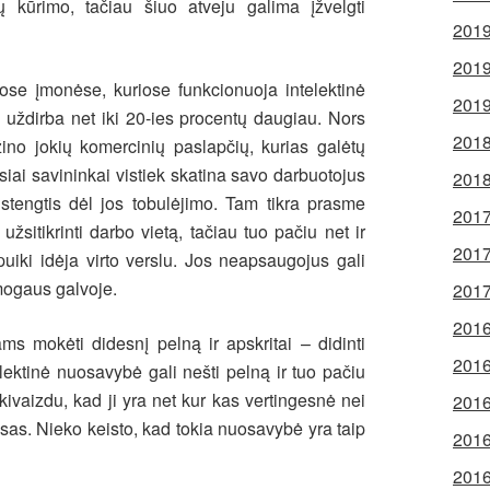
ų kūrimo, tačiau šiuo atveju galima įžvelgti
2019
2019
tose įmonėse, kuriose funkcionuoja intelektinė
2019
 uždirba net iki 20-ies procentų daugiau. Nors
2018
žino jokių komercinių paslapčių, kurias galėtų
iai savininkai vistiek skatina savo darbuotojus
2018
 stengtis dėl jos tobulėjimo. Tam tikra prasme
2017
žsitikrinti darbo vietą, tačiau tuo pačiu net ir
2017
 puiki idėja virto verslu. Jos neapsaugojus gali
 žmogaus galvoje.
2017
2016
ms mokėti didesnį pelną ir apskritai – didinti
2016
elektinė nuosavybė gali nešti pelną ir tuo pačiu
ivaizdu, kad ji yra net kur kas vertingesnė nei
2016
sas. Nieko keisto, kad tokia nuosavybė yra taip
2016
2016