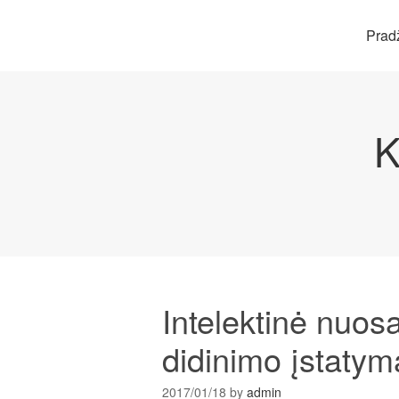
Prad
K
Intelektinė nuos
didinimo įstaty
2017/01/18
by
admin