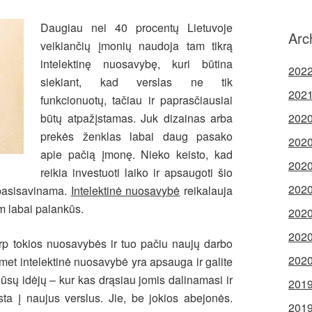
Daugiau nei 40 procentų Lietuvoje
Arc
veikiančių įmonių naudoja tam tikrą
intelektinę nuosavybę, kuri būtina
2022
siekiant, kad verslas ne tik
2021
funkcionuotų, tačiau ir paprasčiausiai
būtų atpažįstamas. Juk dizainas arba
2020
prekės ženklas labai daug pasako
2020
apie pačią įmonę. Nieko keisto, kad
2020
reikia investuoti laiko ir apsaugoti šio
2020
 pasisavinama.
Intelektinė nuosavybė
reikalauja
m labai palankūs.
2020
2020
arp tokios nuosavybės ir tuo pačiu naujų darbo
2020
uomet intelektinė nuosavybė yra apsauga ir galite
Jūsų idėjų – kur kas drąsiau jomis dalinamasi ir
2019
sta į naujus verslus. Jie, be jokios abejonės.
2019