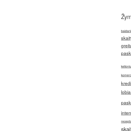
Žy
baidari
skait
greit
pask
kelioni
komerc
kred
lobia
pask
inter
recepta
ska