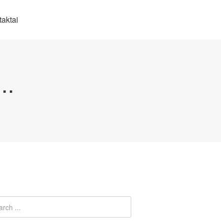
aktai
..