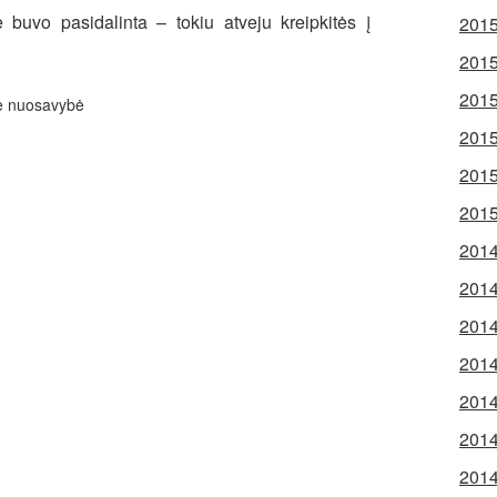
uvo pasidalinta – tokiu atveju kreipkitės į
2015
2015
2015
nė nuosavybė
2015
2015
2015
2014
2014
2014
2014
2014
2014
2014