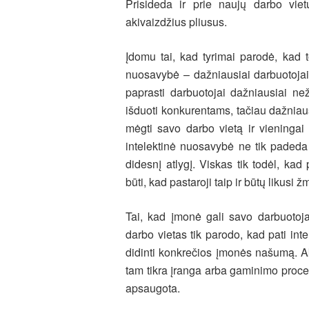
Prisideda ir prie naujų darbo viet
akivaizdžius pliusus.
Įdomu tai, kad tyrimai parodė, kad 
nuosavybė – dažniausiai darbuotojai
paprasti darbuotojai dažniausiai ne
išduoti konkurentams, tačiau dažniaus
mėgti savo darbo vietą ir vieningai
intelektinė nuosavybė ne tik padeda u
didesnį atlygį. Viskas tik todėl, kad
būti, kad pastaroji taip ir būtų likusi
Tai, kad įmonė gali savo darbuotoja
darbo vietas tik parodo, kad pati int
didinti konkrečios įmonės našumą. Ak
tam tikra įranga arba gaminimo proce
apsaugota.