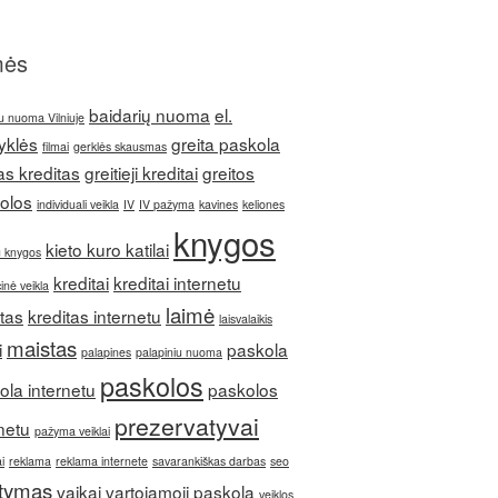
mės
baidarių nuoma
el.
u nuoma Vilniuje
yklės
greita paskola
filmai
gerklės skausmas
as kreditas
greitieji kreditai
greitos
olos
individuali veikla
IV
IV pažyma
kavines
keliones
knygos
kieto kuro katilai
u knygos
kreditai
kreditai internetu
inė veikla
laimė
itas
kreditas internetu
laisvalaikis
maistas
i
paskola
palapines
palapiniu nuoma
paskolos
ola internetu
paskolos
prezervatyvai
netu
pažyma veiklai
i
reklama
reklama internete
savarankiškas darbas
seo
itymas
vaikai
vartojamoji paskola
veiklos