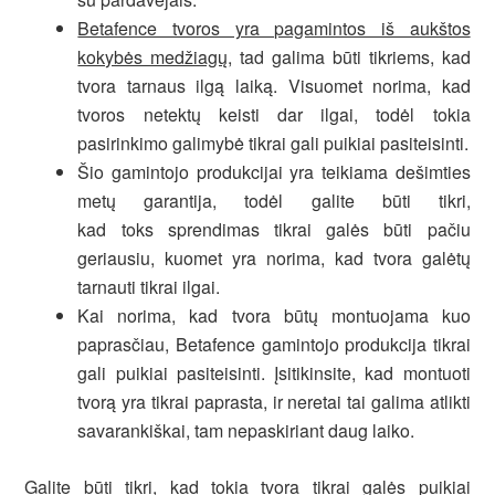
Betafence tvoros yra pagamintos iš aukštos
kokybės medžiagų
, tad galima būti tikriems, kad
tvora tarnaus ilgą laiką. Visuomet norima, kad
tvoros netektų keisti dar ilgai, todėl tokia
pasirinkimo galimybė tikrai gali puikiai pasiteisinti.
Šio gamintojo produkcijai yra teikiama dešimties
metų garantija, todėl galite būti tikri,
kad toks sprendimas tikrai galės būti pačiu
geriausiu, kuomet yra norima, kad tvora galėtų
tarnauti tikrai ilgai.
Kai norima, kad tvora būtų montuojama kuo
paprasčiau, Betafence gamintojo produkcija tikrai
gali puikiai pasiteisinti. Įsitikinsite, kad montuoti
tvorą yra tikrai paprasta, ir neretai tai galima atlikti
savarankiškai, tam nepaskiriant daug laiko.
Galite būti tikri, kad tokia tvora tikrai galės puikiai