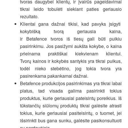
tvoras daugybei klientų, ir įvairūs pageidavimai
tikrai leido tobulėti siekiant paties geriausio
rezultato.
Klientai gana dažnai tikisi, kad pavyks įsigyti
kokybišką tvorą geriausia kaina,
ir Betafence tvoros iš tiesų gali būti puikiu
pasirinkimu. Jos pasižymi aukšta kokybe, o kaina
prieinama praktiškai kiekvienam klientui.
Tvorų kainos ir kokybės santykis yra tikrai puikus,
todėl nieko stebėtino, jog tokia tvora yra
pasirenkama pakankamai dažnai.
Betafence produkcijos pasirinkimas yra tikrai labai
platus, tad visada galima pasirinkti tokius
produktus, kurie geriausiai pateisintų poreikius. Iš
tūkstančių siūlomų produktų tikrai galėsite atrasti
tokius, kurie geriausiai pasiteisintų, o tuomet, jei
išsirinkti bus gana sunku, galėsite pasikonsultuoti
su pardavėjais.