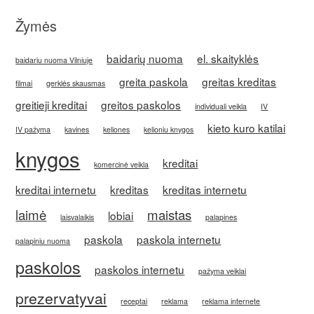
Žymės
baidarių nuoma
el. skaityklės
baidariu nuoma Vilniuje
greita paskola
greitas kreditas
filmai
gerklės skausmas
greitieji kreditai
greitos paskolos
individuali veikla
IV
kieto kuro katilai
IV pažyma
kavines
keliones
kelioniu knygos
knygos
kreditai
komercinė veikla
kreditai internetu
kreditas
kreditas internetu
laimė
maistas
lobiai
laisvalaikis
palapines
paskola
paskola internetu
palapiniu nuoma
paskolos
paskolos internetu
pažyma veiklai
prezervatyvai
receptai
reklama
reklama internete