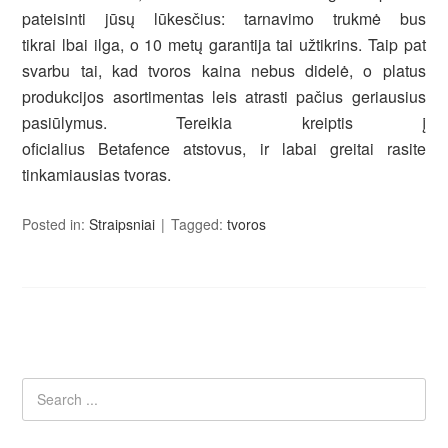
pateisinti jūsų lūkesčius: tarnavimo trukmė bus
tikrai lbai ilga, o 10 metų garantija tai užtikrins. Taip pat
svarbu tai, kad tvoros kaina nebus didelė, o platus
produkcijos asortimentas leis atrasti pačius geriausius
pasiūlymus. Tereikia kreiptis į
oficialius Betafence atstovus, ir labai greitai rasite
tinkamiausias tvoras.
Posted in:
Straipsniai
Tagged:
tvoros