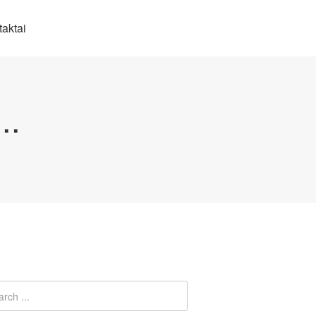
aktai
..