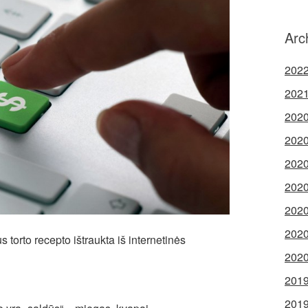
Arc
2022
2021
2020
2020
2020
2020
2020
2020
 torto recepto ištraukta iš internetinės
2020
2019
2019