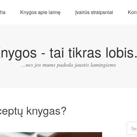
žia
Knygos apie laimę
Įvairūs straipsniai
Kont
nygos - tai tikras lobis.
...nes jos mums padeda jaustis lamingiems
eceptų knygas?