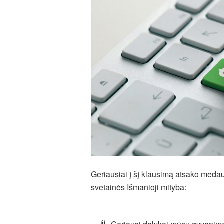
Geriausiai į šį klausimą atsako medaus
svetainės
Išmanioji mityba
: