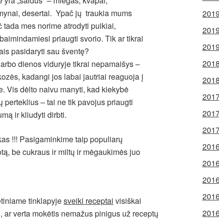
 yra „saldūs“ – miegas, kvapai,
dumynai, desertai. Ypač jų traukia mums
2019
ač tada mes norime atrodyti puikiai,
2019
imindamiesi priaugti svorio. Tik ar tikrai
2019
iais pasidaryti sau šventę?
2018
 darbo dienos viduryje tikrai nepamaišys –
ozės, kadangi jos labai jautriai reaguoja į
2018
. Vis dėlto naivu manyti, kad kiekybė
2017
erteklius – tai ne tik pavojus priaugti
2017
mą ir kliudyti dirbti.
2017
ikas !!! Pasigaminkime taip populiarų
2016
tą, be cukraus ir miltų ir mėgaukimės juo
2016
2016
2016
etiniame tinklapyje
sveiki receptai
visiškai
2016
i, ar verta mokėtis nemažus pinigus už receptų