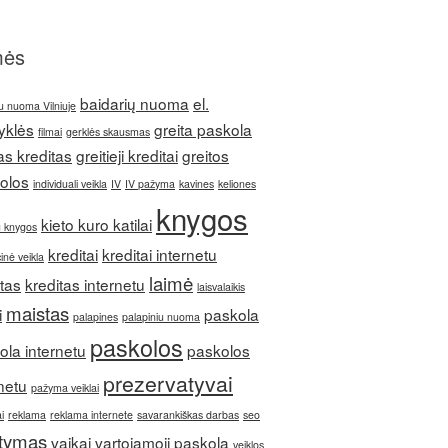
mės
baidarių nuoma
el.
u nuoma Vilniuje
yklės
greita paskola
filmai
gerklės skausmas
as kreditas
greitieji kreditai
greitos
olos
individuali veikla
IV
IV pažyma
kavines
keliones
knygos
kieto kuro katilai
u knygos
kreditai
kreditai internetu
inė veikla
laimė
itas
kreditas internetu
laisvalaikis
maistas
i
paskola
palapines
palapiniu nuoma
paskolos
ola internetu
paskolos
prezervatyvai
netu
pažyma veiklai
i
reklama
reklama internete
savarankiškas darbas
seo
itymas
vaikai
vartojamoji paskola
veiklos