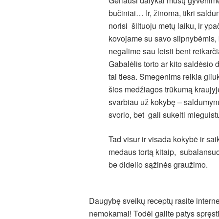
Geriausi dalykai mūsų gyvenime
bučiniai… Ir, žinoma, tikri sal
norisi šiltuoju metų laiku, ir yp
kovojame su savo silpnybėmis, ba
negalime sau leisti bent retkarč
Gabalėlis torto ar kito saldėsio
tai tiesa. Smegenims reikia gliuk
šios medžiagos trūkumą kraujyje
svarbiau už kokybę – saldumynų p
svorio, bet gali sukelti mieguistu
Tad visur ir visada kokybė ir sa
medaus tortą kitaip, subalansuo
be didelio sąžinės graužimo.
Daugybę sveikų receptų rasite intern
nemokamai! Todėl galite patys spręst