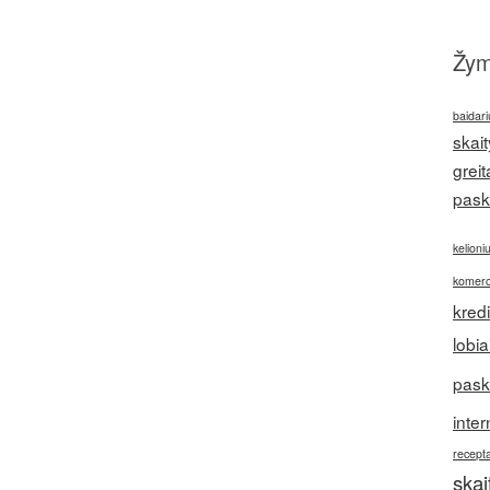
Žy
baidari
skait
greit
pask
kelioni
komerc
kred
lobia
pask
inter
recepta
ska